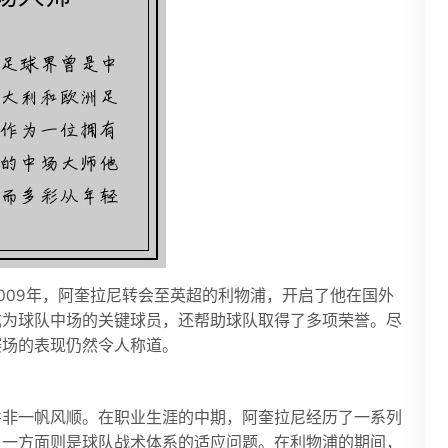
009年，阿奎拉尼转会至英超的利物浦，开启了他在国外
成为球队中场的关键球员，还帮助球队取得了多项荣誉。尽
赛场的表现仍然令人称道。
并非一帆风顺。在职业生涯的中期，阿奎拉尼经历了一系列
另一方面则是球队战术体系的适应问题。在利物浦的期间，