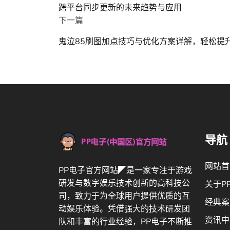
跨平台同步更新的未来趋势与应用
下一篇
鬼泣85刷图加点技巧与优化方案详解，轻松提
导航
网站首
PP电子官方网站◤是一家专注于游戏
研发与数字娱乐技术创新的高科技公
关于P
司，致力于为全球用户提供优质的互
经典案
动娱乐体验。凭借强大的技术研发团
资讯中
队和丰富的行业经验，PP电子不断推