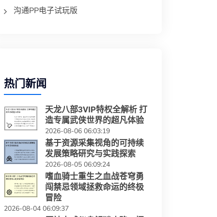
沟通PP电子试玩版
热门新闻
天龙八部3VIP特权全解析 打
造专属武侠世界的超凡体验
2026-08-06 06:03:19
基于资源采集视角的可持续
发展策略研究与实践探索
2026-08-05 06:09:24
嗜血骑士重生之血战苍穹勇
闯禁忌领域拯救命运的终极
冒险
2026-08-04 06:09:37