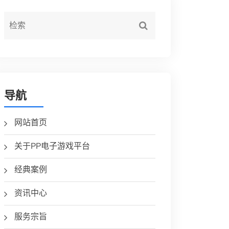
导航
网站首页
关于PP电子游戏平台
经典案例
资讯中心
服务宗旨