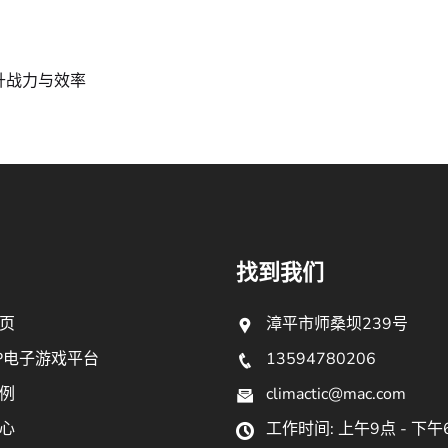
升战力与效率
找到我们
页
漳平市师桑坝239号
P电子游戏平台
13594780206
例
climactic@mac.com
心
工作时间: 上午9点 - 下午