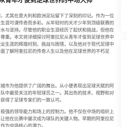
从青年才俊到足球世界的中场大师
词，尤其在意大利和欧洲足坛留下了深刻的印记。作为一位
业生涯可谓传奇而多彩。从年轻时的天才少年到顶级联赛的
汗水与坚持。尽管他的职业生涯经历了起伏和挑战，但他在
了尊重。本文将详细探讨阿奎拉尼从青年才俊到足球世界中
职业生涯的辉煌时刻、挑战与困境，以及他对于现代足球中
全面了解阿奎拉尼的传奇人生以及他在足球世界的不朽足
座城市为他提供了广阔的舞台。从小便表现出足球天赋的阿
了队中最受关注的年轻球员之一。其出色的技术、视野和对
，获得了足球专家们的一致认可。
了极强的领导能力和场上的控制力。他不仅在中场的组织上
也让他在比赛中屡次成为球队的关键人物。早期的阿奎拉尼
了作为中场核心的潜力。