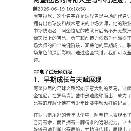
阿奎拉尼的传奇人生与不朽足迹：
2026-06-19 10:18:58
阿奎拉尼，这个名字在足球界曾是中场的代名
拥有出色球技和战术意识的中场大师，他的职
中场统治者，阿奎拉尼的成就背后离不开无数
绿茵场上的智慧、勇气和创造力依然为他赢得
场大师的四个关键阶段，涵盖他的早期成长、
场角色的深远影响。通过这些探讨，我们可以
迹。
PP电子试玩网页版
1、早期成长与天赋展现
阿奎拉尼的足球之路起始于意大利的罗马，这
奎拉尼，在罗马青训营中迅速脱颖而出，成为
比赛的理解让他在青少年比赛中频频打破纪录
在罗马俱乐部的青年队伍中，阿奎拉尼表现出
游刃有余，而且拥有一脚精准的远射能力，这
能够迅速判断比赛局势，并精准传球，展现出