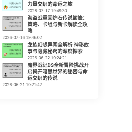
力量交织的命运之旅
2026-07-17 19:49:30
海盗战重回炉石传说巅峰：
策略、卡组与新卡解读全攻
略
2026-07-16 19:46:02
龙族幻想异闻全解析 神秘故
事与隐藏秘密的深度探索
2026-06-22 10:24:21
魔界战记DS全新冒险挑战开
启揭开暗黑世界的秘密与命
运交织的传说
2026-06-21 10:21:42