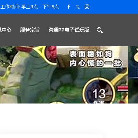
工作时间: 早上9点 - 下午6点
讯中心
服务宗旨
沟通PP电子试玩版