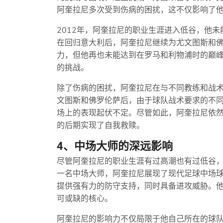
阿奎拉尼多次受到伤病的困扰，这不仅影响了
2012年，阿奎拉尼的职业生涯进入低谷，他
在回归意大利后，阿奎拉尼继续为尤文图斯和
力，但他再也未能达到在罗马和利物浦时的巅
的挑战。
除了伤病的困扰，阿奎拉尼在与不同教练和战
文图斯和佛罗伦萨后，由于球队战术要求的不
场上的表现起伏不定。尽管如此，阿奎拉尼依
的后期实现了自我救赎。
4、中场大师的深远影响
尽管阿奎拉尼的职业生涯有过高潮也有过低谷
一名中场大师，阿奎拉尼展现了现代足球中场
提供强有力的防守支持，同时具备进攻威胁。
可或缺的核心。
阿奎拉尼的影响力不仅局限于他自己所在的球