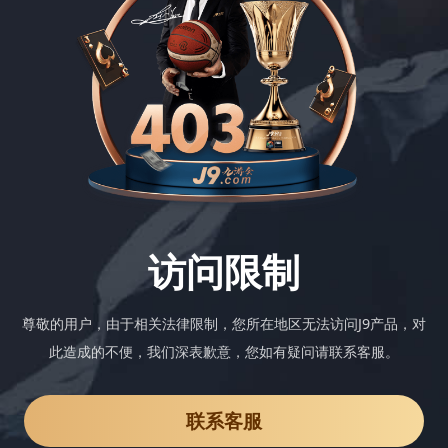
访问限制
尊敬的用户，由于相关法律限制，您所在地区无法访问J9产品，对
此造成的不便，我们深表歉意，您如有疑问请联系客服。
联系客服