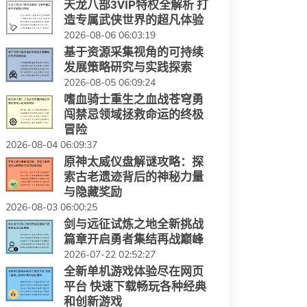
天龙八部3VIP特权全解析 打
造专属武侠世界的超凡体验
2026-08-06 06:03:19
基于资源采集视角的可持续
发展策略研究与实践探索
2026-08-05 06:09:24
嗜血骑士重生之血战苍穹勇
闯禁忌领域拯救命运的终极
冒险
2026-08-04 06:09:37
原神太威仪盘解谜攻略：探
索古老遗迹背后的神秘力量
与隐藏奖励
2026-08-03 06:00:25
剑与远征试炼之地全新挑战
篇章开启勇者集结再战巅峰
2026-07-22 02:52:27
全新单机游戏体验尽在网页
平台 快速下载畅玩各种经典
和创新游戏